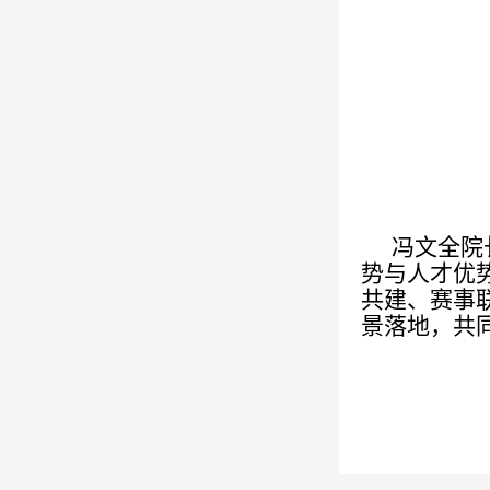
冯文全
院
势
与
人才
优
共建、赛事
景落地
，
共