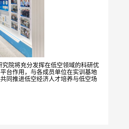
研究
院将充分发挥
在低空领域的
科研
优
的平台作用
，
与各成员单位在
实训基地
，
共同
推进低空经济人才培养与
低空
场