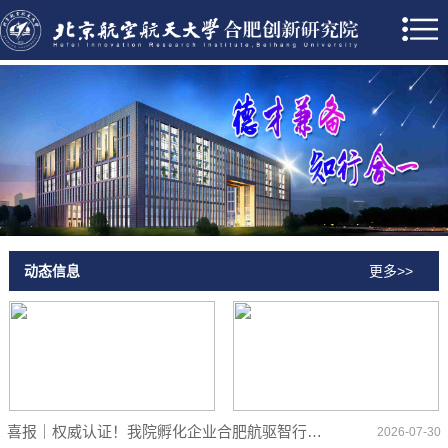
动态信息
更多>>
喜报｜权威认证！我院孵化企业合肥航驱智行斩获「智净者・2026」环卫机器人 A 级评价
2026-07-30